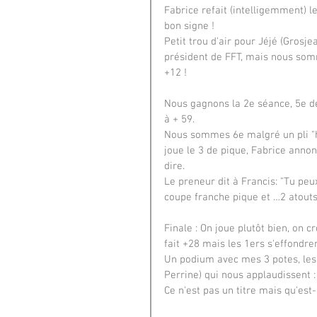
Fabrice refait (intelligemment) l
bon signe !
Petit trou d'air pour Jéjé (Grosje
président de FFT, mais nous somm
+12 !
Nous gagnons la 2e séance, 5e dé
à + 59. 
Nous sommes 6e malgré un pli "ho
joue le 3 de pique, Fabrice annonc
dire. 
Le preneur dit à Francis: "Tu peux
coupe franche pique et …2 atouts
Finale : On joue plutôt bien, on
fait +28 mais les 1ers s'effondren
Un podium avec mes 3 potes, les 
Perrine) qui nous applaudissent :
Ce n'est pas un titre mais qu'est-