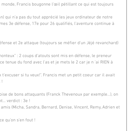
e monde, Francis bougonne l'œil pétillant ce qui est toujours 
an) qui n'a pas du tout apprécié les jeux ordinateur de notre 
es 3e défense, 17e pour 26 qualifiés, l'aventure continue à 
fense et 2e attaque (toujours se méfier d'un Jéjé revanchard) 
nteux" : 2 coups d'atouts sont mis en défense, le preneur 
e tenue du fond avec l'as et je mets le 2 car je n 'ai RIEN à 
 t'excuser si tu veux!". Francis met un petit coeur car il avait 
 !
 croise de bons attaquants (Franck Thevenoux par exemple…), on 
t… verdict : 3e !
amis (Micha, Sandra, Bernard, Denise, Vincent, Remy, Adrien et 
ce qu'on s'en fout !