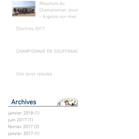
Résultats du
Championnat Jeunes
- Argelès-sur-mer !
Chartres 2017
CHAMPIONNAT EN SOUFFRANCE
Site tarot relooké
Archives
janvier 2018
(1)
1 post
juin 2017
(1)
1 post
février 2017
(2)
2 posts
janvier 2017
(1)
1 post