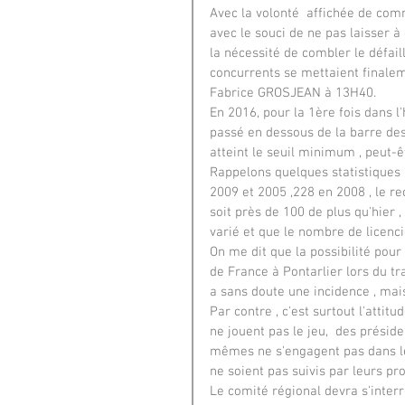
Avec la volonté  affichée de com
avec le souci de ne pas laisser à
la nécessité de combler le défail
concurrents se mettaient finaleme
Fabrice GROSJEAN à 13H40.
En 2016, pour la 1ère fois dans l
passé en dessous de la barre des 
atteint le seuil minimum , peut-ê
Rappelons quelques statistiques 
2009 et 2005 ,228 en 2008 , le r
soit près de 100 de plus qu'hier 
varié et que le nombre de licenci
On me dit que la possibilité pour
de France à Pontarlier lors du t
a sans doute une incidence , mais
Par contre , c'est surtout l'attit
ne jouent pas le jeu,  des présid
mêmes ne s'engagent pas dans les
ne soient pas suivis par leurs pr
Le comité régional devra s'interr