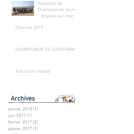
Résultats du
Championnat Jeunes
- Argelès-sur-mer !
Chartres 2017
CHAMPIONNAT EN SOUFFRANCE
Site tarot relooké
Archives
janvier 2018
(1)
1 post
juin 2017
(1)
1 post
février 2017
(2)
2 posts
janvier 2017
(1)
1 post