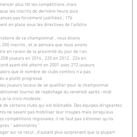
mencer plus tôt les compétitions ,mais
 quai les inscrits de dernière heure puis
lances pas forcément justifiées , 176
nt en place sous les directives de l'arbitre
'histoire de ce championnat , nous étions
200 inscrits , et je pensais que nous avions
tre en raison de la proximité du jour de l'an.
:208 joueurs en 2014 , 220 en 2012 , 224 en
ecord ayant été atteint en 2001 avec 272 joueurs
, alors que le nombre de clubs comtois n'a pas
és a plutôt progressé.
 les joueurs locaux de se qualifier pour le championnat
raditionnel tournoi de repêchage du vendredi après -midi
 je la crois modeste.
ude de certains clubs qui est blâmable. Des équipes dirigeantes
ents ne savent pas mobiliser leur troupes mais lorsqu'eux
 compétitions régionales, il ne faut pas s'étonner qu'ils
opres " administrés "
oger sur ce recul , d'autant plus surprenant que la plupart