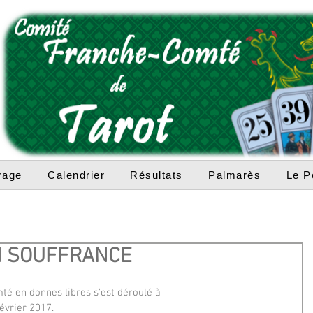
rage
Calendrier
Résultats
Palmarès
Le P
N SOUFFRANCE
é en donnes libres s'est déroulé à
vrier 2017.