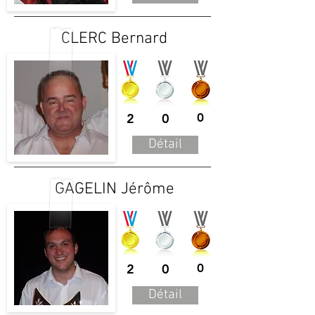
CLERC Bernard
2
0
0
Détail
GAGELIN Jérôme
2
0
0
Détail