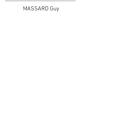
MASSARD Guy
2
0
0
Détail
DONZEAU Philippe
1
3
4
Détail