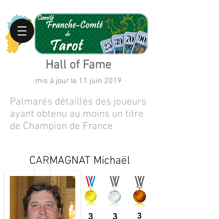
Hall of Fame
mis à jour le 11 juin 2019
Palmarès détaillés des joueurs
ayant obtenu au moins un titre
de Champion de France
CARMAGNAT Michaël
3
3
3