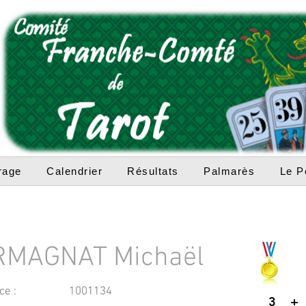
rage
Calendrier
Résultats
Palmarès
Le P
RMAGNAT Michaël
ce :
1001134
3
+