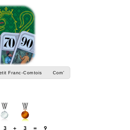
etit Franc-Comtois
Com'
3
+
3
=
9