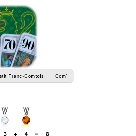
etit Franc-Comtois
Com'
3
+
4
=
8