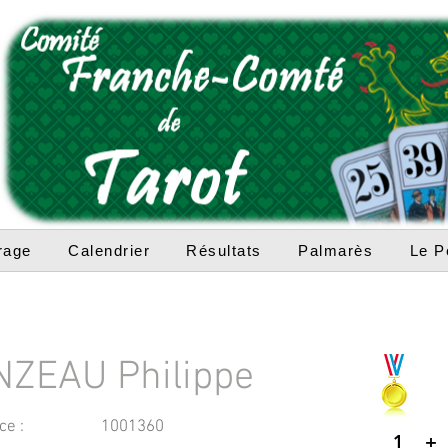
rage
Calendrier
Résultats
Palmarès
Le P
ZEAU Philippe
ce :
1001360
1
+