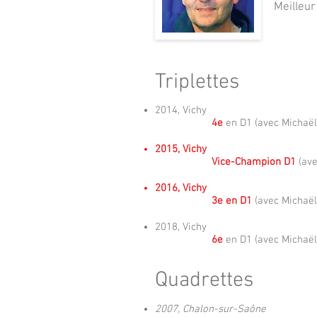
Meilleur
Triplettes
2014, Vichy
4e
en D1 (avec Michaë
2015, Vichy
Vice-Champion D1
(ave
2016, Vichy
3e en D1
(avec Michaë
2018, Vichy
6e
en D1 (avec Michaë
Quadrettes
2007, Chalon-sur-Saône