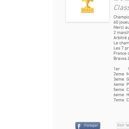
Clas
Champio
60 joue
Merci au
2 manc
Arbitré 
Le cham
Les 7 p
France 
Bravos à
1er VE
2eme M
3eme G
4eme Pa
5eme C
6eme H
7eme C
Voir l
Partager