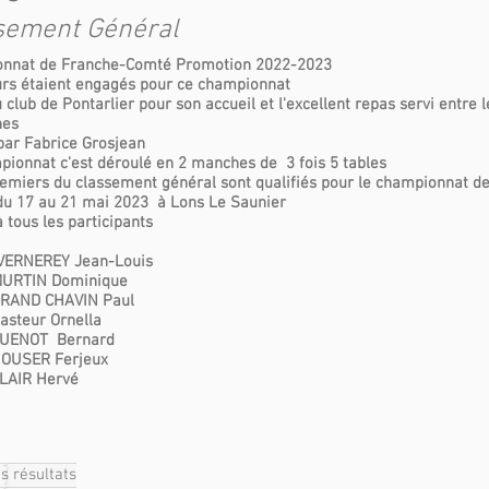
sement Général
nnat de Franche-Comté Promotion 2022-2023
urs étaient engagés pour ce championnat
 club de Pontarlier pour son accueil et l'excellent repas servi entre l
hes
par Fabrice Grosjean
pionnat c'est déroulé en 2 manches de 3 fois 5 tables
remiers du classement général sont qualifiés pour le championnat d
du 17 au 21 mai 2023 à Lons Le Saunier
 tous les participants
RNEREY Jean-Louis
URTIN Dominique
RAND CHAVIN Paul
steur Ornella
UENOT Bernard
OUSER Ferjeux
LAIR Hervé
es résultats