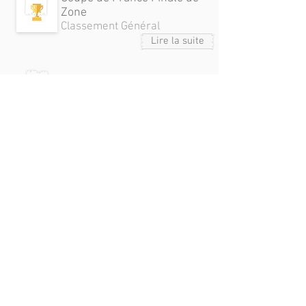
Zone
Classement Général
Lire la suite
samedi 25 avril 2026
Coupe de Franche-Comté
Demi-Finale et Finale
Tableau B
Classement Général
Lire la suite
jeudi 23 avril 2026
Championnat Individuel
Senior 2026
Classement Général
Lire la suite