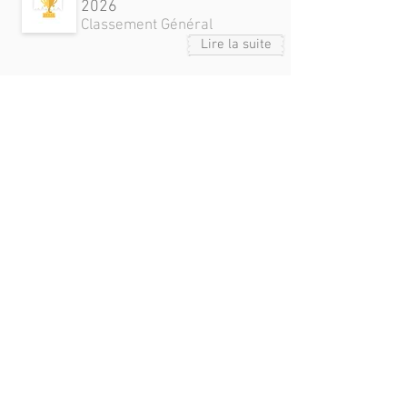
2026
Classement Général
Lire la suite
samedi 06 juin 2026
Coupe de France Finale de
Zone
Classement Général
Lire la suite
samedi 25 avril 2026
Coupe de Franche-Comté
Demi-Finale et Finale
Tableau B
Classement Général
Lire la suite
jeudi 23 avril 2026