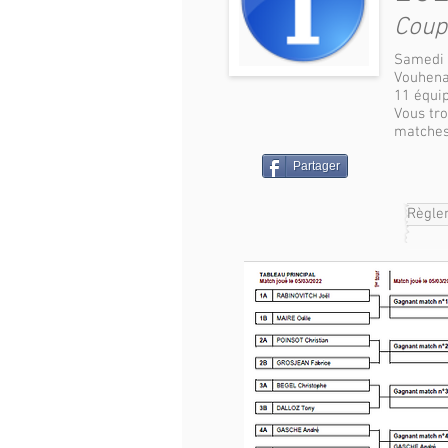
Coup
Samedi 
Vouhen
11 équi
Vous tro
matche
Partager
Règle