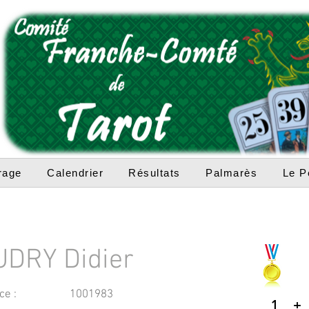
rage
Calendrier
Résultats
Palmarès
Le P
DRY Didier
ce :
1001983
1
+