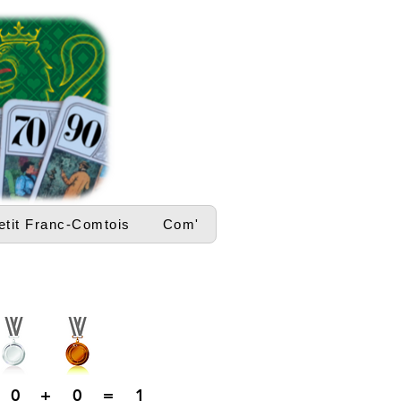
etit Franc-Comtois
Com'
0
+
0
=
1